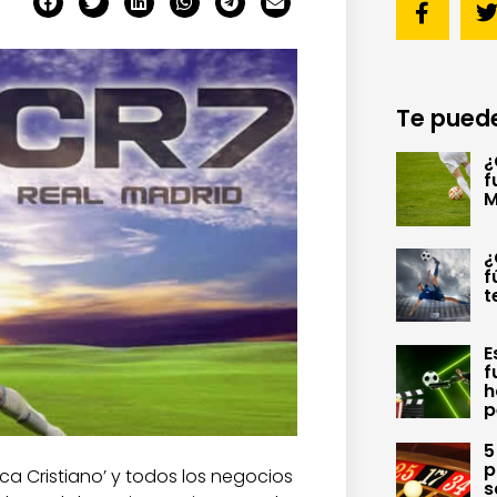
Te puede
¿
f
M
¿
f
t
E
f
h
p
5
p
rca Cristiano’ y todos los negocios
s