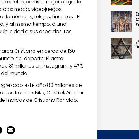
ldo es el deportista mejor pagado
arcas: moda, videojuegos,
E
odomésticos, relojes, finanzas… El
C
o, y al mismo tiempo, a una
E
ublicidad a sus espaldas. Las
¿
‘
marca Cristiano en cerca de 160
undo del deporte. El astro
k, 81 millones en Instagram, y 47’9
a del mundo.
 ingresado este año 80 millones de
e patrocinio. Nike, Castrol, Armani
 de marcas de Cristiano Ronaldo.