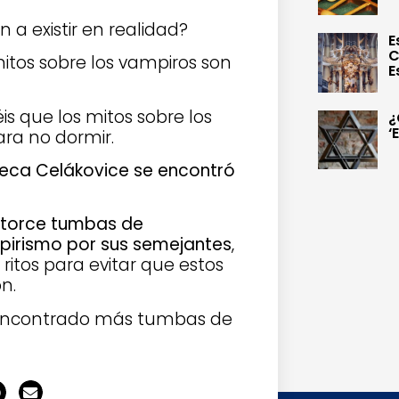
 a existir en realidad?
E
C
tos sobre los vampiros son
E
 que los mitos sobre los
¿
‘
ara no dormir.
heca Celákovice se encontró
atorce tumbas de
pirismo por sus semejantes
,
ritos para evitar que estos
n.
encontrado más tumbas de