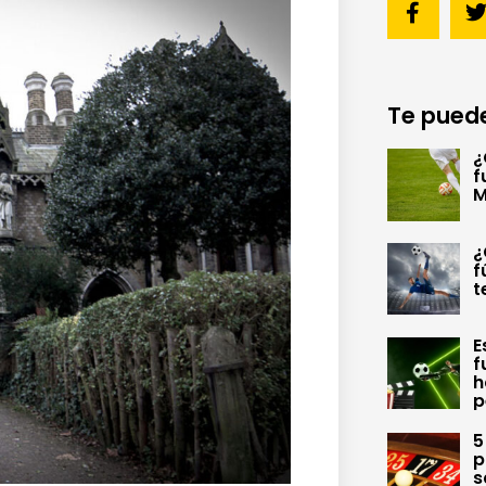
Te puede
¿
f
M
¿
f
t
E
f
h
p
5
p
s