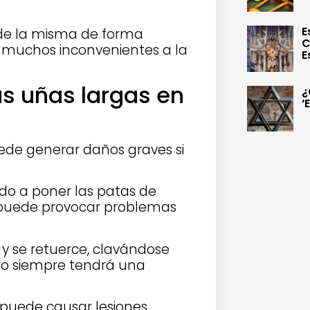
E
 de la misma de forma
C
n muchos inconvenientes a la
E
as uñas largas en
¿
‘
ede generar daños graves si
ado a poner las patas de
e puede provocar problemas
 y se retuerce, clavándose
rro siempre tendrá una
 puede causar lesiones