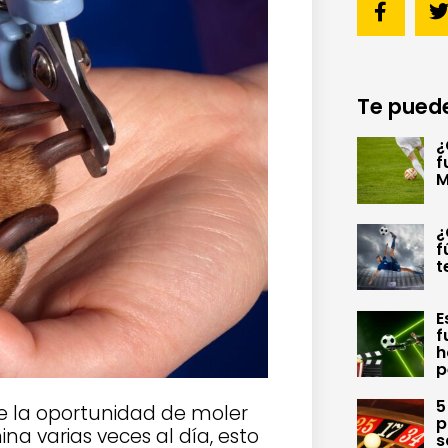
Te puede
¿
f
M
¿
f
t
E
f
h
p
5
e la oportunidad de moler
p
na varias veces al día, esto
s