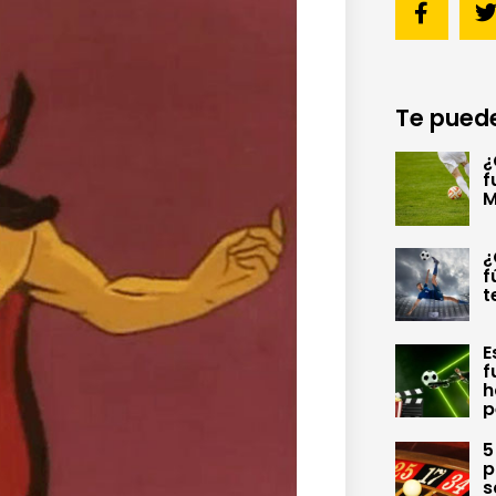
Te puede
¿
f
M
¿
f
t
E
f
h
p
5
p
s