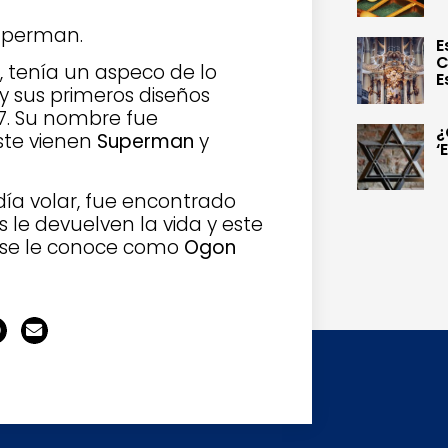
Superman.
E
C
, tenía un aspeco de lo
E
 sus primeros diseños
7. Su nombre fue
¿
este vienen
Superman
y
‘
ía volar, fue encontrado
s le devuelven la vida y este
n se le conoce como
Ogon