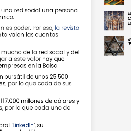
n una red social una persona
E
mico.
C
E
ón es poder. Por eso,
la revista
to valen las cuentas
¿
‘
mucho de la red social y del
ar a este valor
hay que
s empresas en la Bolsa
.
ón bursátil de unos 25.500
res
, por lo que cada de sus
17.000 millones de dólares y
s
, por lo que cada uno de
boral
‘
LinkedIn
‘
, su