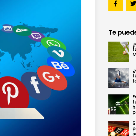
Te puede
¿
f
M
¿
f
t
E
f
h
p
5
p
s