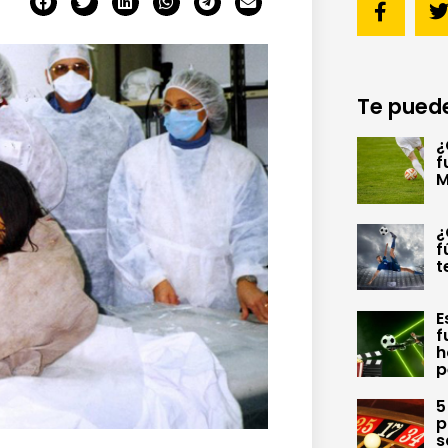
Te puede
¿
f
M
¿
f
t
E
f
h
p
5
p
s