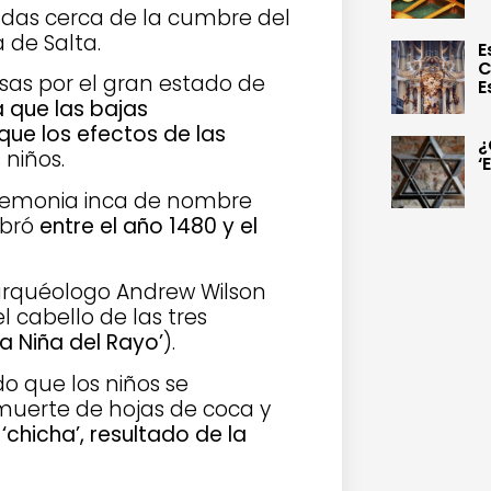
ladas cerca de la cumbre del
a de Salta.
E
C
as por el gran estado de
E
 que las bajas
ue los efectos de las
¿
 niños.
‘
eremonia inca de nombre
ebró
entre el año 1480 y el
arquéologo Andrew Wilson
 cabello de las tres
‘La Niña del Rayo’
).
o que los niños se
muerte de hojas de coca y
chicha’, resultado de la