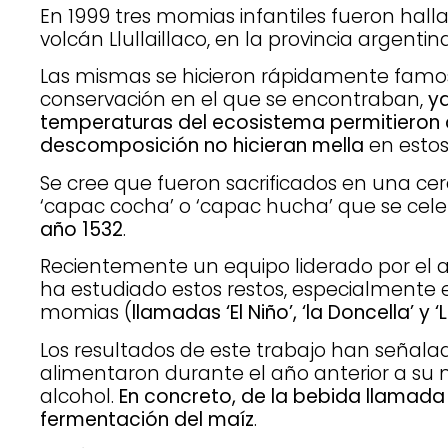
En 1999 tres momias infantiles fueron hal
volcán Llullaillaco, en la provincia argentin
Las mismas se hicieron rápidamente famos
conservación en el que se encontraban,
ya
temperaturas del ecosistema permitieron q
descomposición no hicieran mella
en estos
Se cree que fueron sacrificados en una c
‘capac cocha’ o ‘capac hucha’ que se cel
año 1532
.
Recientemente un equipo liderado por el 
ha estudiado estos restos, especialmente el
momias (
llamadas ‘El Niño’, ‘la Doncella’ y 
Los resultados de este trabajo han señalad
alimentaron durante el año anterior a su 
alcohol.
En concreto, de la bebida llamada ‘
fermentación del maíz
.