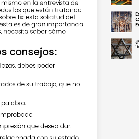
mismo en la entrevista de
odos los que están tratando
E
re ti»: esta solicitud del
C
esta es de gran importancia.
E
s, necesita saber cómo
¿
‘
 consejos:
lezas, debes poder
ltados de su trabajo, que no
 palabra.
comprobado.
impresión que desea dar.
 relacionada con su estado