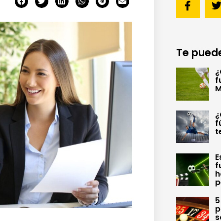
Te puede
¿
f
M
¿
f
t
E
f
h
p
5
p
s