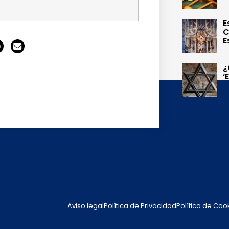
E
C
E
¿
‘
Aviso legal
Política de Privacidad
Política de Coo