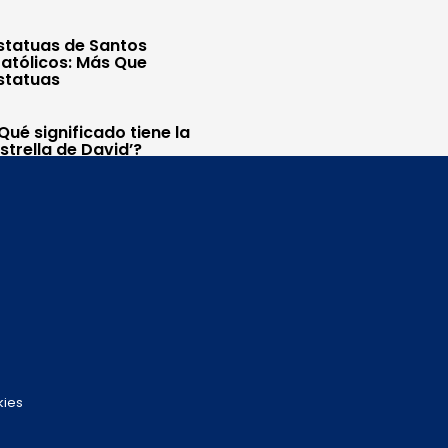
statuas de Santos
atólicos: Más Que
statuas
Qué significado tiene la
Estrella de David’?
kies