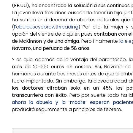
(EE.UU), ha encontrado la solución a sus continuos
La joven lleva tres años buscando tener un hijo jun
ha sufrido una decena de abortos naturales que l
(
Fabulouseyebrowthreading
) Por ello, la mujer y
opción del vientre de alquiler, pues
contaban con el
de McKinnon y de una amiga
. Pero finalmente
la el
Navarro, una peruana de 58 años
.
Y es que, además de la ventaja del parentesco,
l
más de 20.000 euros en costes
. Así, Navarro s
hormonas durante tres meses antes de que el embrión
fuera implantado. Sin embargo, la elevada edad de
los doctores cifraban solo en un 45% las po
transcurriera con éxito.
Pero por suerte todo ha i
ahora la abuela y la ‘madre’ esperan pacien
producirá seguramente a principios de febrero.