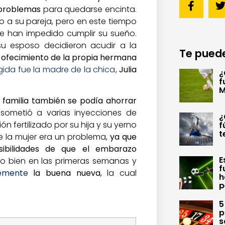
 problemas
para quedarse encinta.
to a su pareja, pero en este tiempo
e han impedido cumplir su sueño.
 su esposo decidieron acudir a la
Te puede
 ofecimiento de la propia hermana
egida fue la madre de la chica
,
Julia
¿
f
M
a familia también se podía ahorrar
e sometió a varias inyecciones de
¿
 fertilizado por su hija y su yerno
f
t
 la mujer era un problema,
ya que
sibilidades de que el embarazo
E
do bien en las primeras semanas y
f
temente
la buena nueva
, la cual
h
p
5
p
s