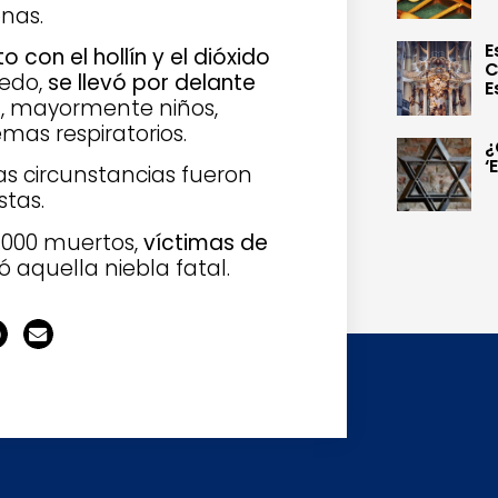
nas.
E
o con el hollín y el dióxido
C
medo,
se llevó por delante
E
s
, mayormente niños,
as respiratorios.
¿
‘
las circunstancias fueron
stas.
8.000 muertos,
víctimas de
 aquella niebla fatal.