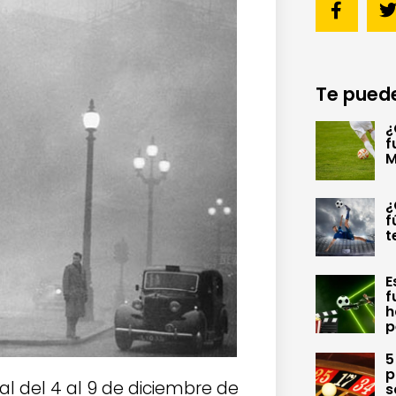
Te puede
¿
f
M
¿
f
t
E
f
h
p
5
p
al del 4 al 9 de diciembre de
s