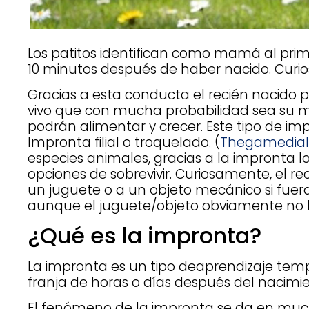
Los patitos identifican como mamá al pri
10 minutos después de haber nacido. Curio
Gracias a esta conducta el recién nacido 
vivo que con mucha probabilidad sea su 
podrán alimentar y crecer. Este tipo de i
Impronta filial o troquelado. (
Thegamedia
especies animales, gracias a la impronta 
opciones de sobrevivir. Curiosamente, el re
un juguete o a un objeto mecánico si fuera
aunque el juguete/objeto obviamente no l
¿Qué es la impronta?
La impronta es un tipo deaprendizaje te
franja de horas o días después del nacimie
El fenómeno de la impronta se da en muc