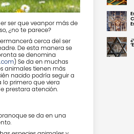
E
C
mer ser que veanpor más de
E
so, ¿no te parece?
¿
permancerá cerca del ser
‘
madre. De esta manera se
mpronta se denomina
l.com
) Se da en muchas
los animales tienen más
cién nacido podría seguir a
 lo primero que viera
e prestara atención.
mpranoque se da en una
nto.
has especies animales y