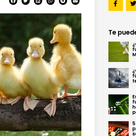
Te puede
¿
f
M
¿
f
t
E
f
h
p
5
p
s