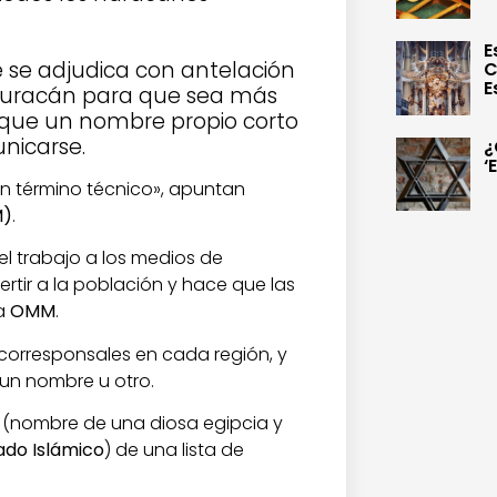
E
e se adjudica con antelación
C
E
 huracán para que sea más
a que un nombre propio corto
unicarse.
¿
‘
un término técnico», apuntan
M)
.
el trabajo a los medios de
rtir a la población y hace que las
la
OMM
.
corresponsales en cada región, y
un nombre u otro.
(nombre de una diosa egipcia y
ado Islámico
) de una lista de