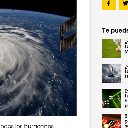
Te puede
¿
f
M
¿
f
t
E
f
h
p
5
p
 todos los huracanes
s