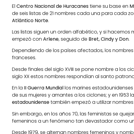
El
Centro Nacional de Huracanes
tiene su base en
Mi
de seis listas de 21 nombres cada una para cada z
Atlántico Norte
.
Las listas siguen un orden alfabético, y si hacemo
empezó con
Arlene
, seguido de
Bret, Cindy y Don
.
Dependiendo de los países afectados, los nombres 
franceses.
Desde finales del siglo XVIII se pone nombre a los ci
siglo XX estos nombres respondían al santo patrono 
En la
II Guerra Mundial
los marines estadounidenses
de sus mujeres y amantes a los ciclones; y en 1953 l
estadounidense
también empezó a utilizar nombres 
Sin embargo, en los años 70, las feministas se que
femeninos a un fenómeno tan devastador como un
Desde 1979, se alternan nombres femeninos y nomb