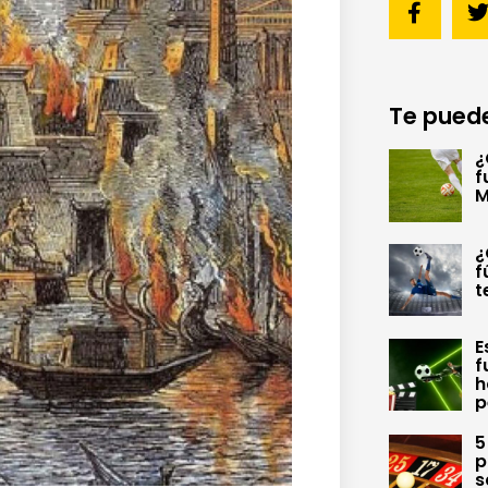
Te puede
¿
f
M
¿
f
t
E
f
h
p
5
p
s