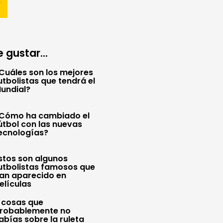
 gustar...
Cuáles son los mejores
utbolistas que tendrá el
undial?
Cómo ha cambiado el
útbol con las nuevas
ecnologías?
stos son algunos
utbolistas famosos que
an aparecido en
elículas
 cosas que
robablemente no
abías sobre la ruleta