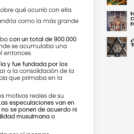
obre qué ocurrió con ella.
E
C
lejandría como la más grande
E
aba
con un total de 900.000
¿
‘
donde se acumulaba una
l entonces.
ía y fue fundada por los
ar a la consolidación de la
ipcia que primaba en la
os motivos reales de su
Las especulaciones van en
s no se ponen de acuerdo ni
bilidad musulmana o