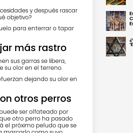
ecesidades y después rascar
E
ué objetivo?
C
E
suelo para enterrar o tapar
¿
‘
ejar más rastro
en sus garras se libera,
su olor en el terreno.
 refuerzan dejando su olor en
on otros perros
í puede ser olfateado por
 que otro perro ha pasado
hará el próximo peludo que se
a marcarlo como suyo.