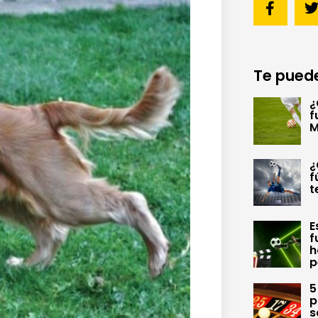
Te puede
¿
f
M
¿
f
t
E
f
h
p
5
p
s