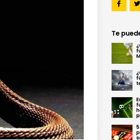
Te puede
¿
f
M
¿
f
t
E
f
h
p
5
p
s