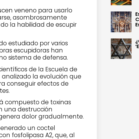
ucen veneno para usarlo
E
tarse, asombrosamente
C
do la habilidad de escupir
E
¿
do estudiado por varios
‘
obras escupidoras han
omo sistema de defensa.
ientíficos de la Escuela de
n analizado la evolución que
ra conseguir efectos de
tes.
tá compuesto de toxinas
an una destrucción
n genera dolor gradualmente.
generado un coctel
n fosfolipasa A2, que, al