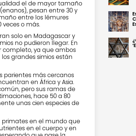
ctualidad el de mayor tamaño
(enanos), pesan entre 30 y
E
tamaño entre los lémures
C
 veces o más.
E
ntran solo en Madagascar y
¿
imios no pudieron llegar. En
‘
por completo, ya que ambos
 los grandes simios están
los parientes más cercanos
ncuentran en África y Asia.
 común, pero sus ramas de
estimaciones, hace 50 a 80
ente unas cien especies de
os primates en el mundo que
trientes en el cuerpo y en
, esperando que pase la