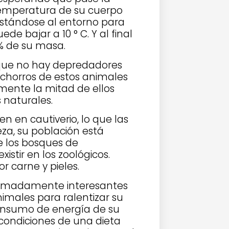
 temperatura de su cuerpo
stándose al entorno para
de bajar a 10 ° C. Y al final
% de su masa.
 que no hay depredadores
chorros de estos animales
ente la mitad de ellos
 naturales.
n en cautiverio, lo que las
eza, su población está
e los bosques de
stir en los zoológicos.
r carne y pieles.
tremadamente interesantes
imales para ralentizar su
consumo de energía de su
condiciones de una dieta