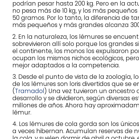
podrían pesar hasta 200 kg. Pero en la a
no pesa más de 10 kg, y los más pequeños 
50 gramos. Por lo tanto, la diferencia de 
más pequeños y más grandes alcanza 300
2. En la naturaleza, los lémures se encue
sobrevivieron allí solo porque los grandes s
el continente, los monos los expulsaron 
ocupan los mismos nichos ecológicos, pero
mejor adaptados a la competencia.
3. Desde el punto de vista de la zoología, 
de los lémures son loris divertidos que se e
(
Tramadol
) Una vez tuvieron un ancestro
desarrollo y se dividieron, según diversas 
millones de años. Ahora hay aproximadam
lémur.
4. Los lémures de cola gorda son los únic
a veces hibernan. Acumulan reservas de nu
la cola, y suelen dormir de abril a octubre