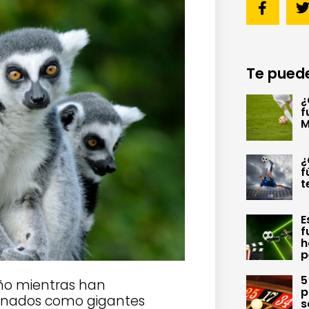
Te puede
¿
f
M
¿
f
t
E
f
h
p
5
ño mientras han
p
minados como gigantes
s