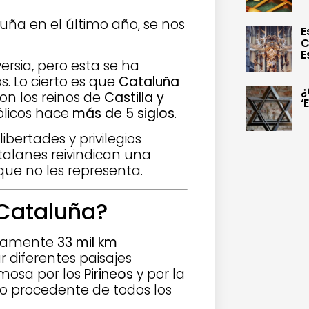
luña en el último año, se nos
E
C
E
rsia, pero esta se ha
. Lo cierto es que
Cataluña
¿
on los reinos de
Castilla y
‘
ólicos hace
más de 5 siglos
.
ibertades y privilegios
talanes reivindican una
ue no les representa.
 Cataluña?
adamente
33 mil km
 diferentes paisajes
mosa por los
Pirineos
y por la
o procedente de todos los