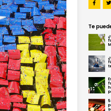
Te puede
¿
f
M
¿
f
t
E
f
h
p
5
p
s