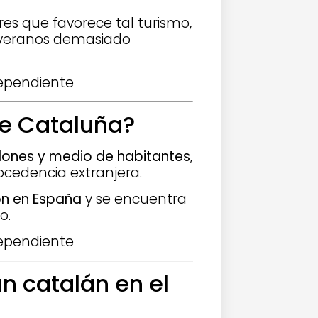
es que favorece tal turismo,
os veranos demasiado
ne Cataluña?
llones y medio de habitantes
,
ocedencia extranjera.
ón en España
y se encuentra
o.
 catalán en el