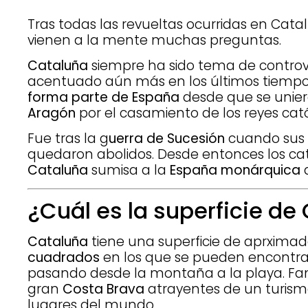
Tras todas las revueltas ocurridas en Cata
vienen a la mente muchas preguntas.
Cataluña
siempre ha sido tema de controve
acentuado aún más en los últimos tiempos
forma parte de España
desde que se unier
Aragón
por el casamiento de los reyes cat
Fue tras la g
uerra de Sucesión
cuando sus l
quedaron abolidos. Desde entonces los ca
Cataluña
sumisa a la
España monárquica
q
¿Cuál es la superficie de
Cataluña
tiene una superficie de aprxim
cuadrados
en los que se pueden encontrar
pasando desde la montaña a la playa. Fa
gran
Costa Brava
atrayentes de un turism
lugares del mundo.