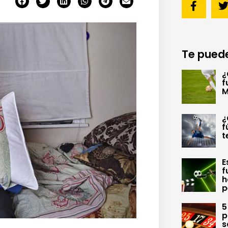
Te puede
¿
f
M
¿
f
t
E
f
h
p
5
p
s