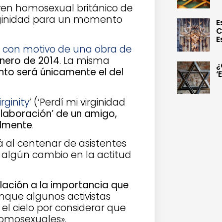
oven homosexual británico de
rginidad para un momento
E
C
E
la con motivo de una obra de
enero de 2014
. La misma
¿
to será únicamente el del
‘
rginity
‘ (‘Perdí mi virginidad
olaboración’ de un amigo,
almente
.
 al centenar de asistentes
 algún cambio en la actitud
lación a la importancia que
unque algunos activistas
 el cielo por considerar que
homosexuales».