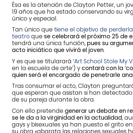
Ésa es la atención de Clayton Petter, un j
19 años que ha estado conservando su vi
único y especial.
Tan único que
tiene el objetivo de perder
teatro
que
se celebrará el próximo 25 de 
tendrá una única función,
pues su argumen
acto iniciático que vivirá el joven
.
Y es que se titularará ‘
Art School Stole My Vi
en la escuela de arte’) y
contará con la ‘c
quien será el encargado de penetrarle an
Tras consumar el acto, Clayton preguntará
que esperan que asistan si han detectado
de su pareja durante la obra.
Con ello pretende
generar un debate en re
se le da a la virginidad en la actualidad
, a
gays y bisexuales ya han puesto el grito en
su obra «abarata las relaciones sexuales 