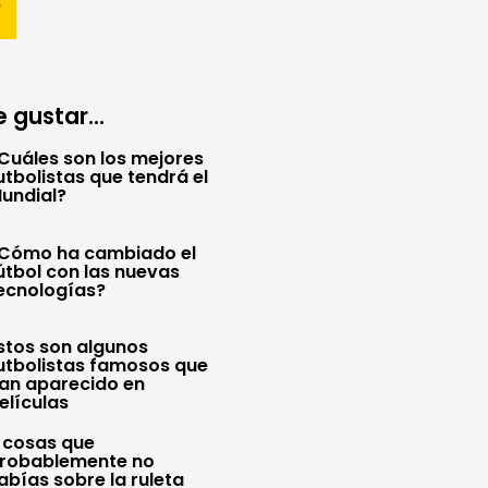
 gustar...
Cuáles son los mejores
utbolistas que tendrá el
undial?
Cómo ha cambiado el
útbol con las nuevas
ecnologías?
stos son algunos
utbolistas famosos que
an aparecido en
elículas
 cosas que
robablemente no
abías sobre la ruleta