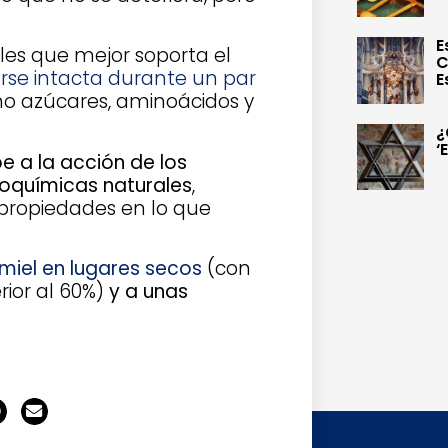
E
les que mejor soporta el
C
rse intacta durante un par
E
mo azúcares, aminoácidos y
¿
‘
e a la acción de los
ioquímicas naturales
,
propiedades en lo que
miel en lugares secos
(con
ior al 60%)
y a unas