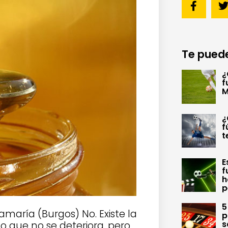
Te puede
¿
f
M
¿
f
t
E
f
h
p
5
maría (Burgos) No. Existe la
p
s
o que no se deteriora, pero