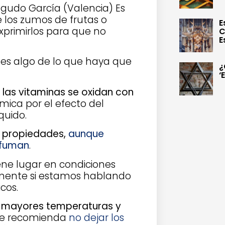
gudo García (Valencia) Es
los zumos de frutas o
E
xprimirlos para que no
C
E
es algo de lo que haya que
¿
‘
las vitaminas se oxidan con
ímica por el efecto del
quido.
us propiedades,
aunque
sfuman
.
ne lugar en condiciones
lmente si estamos hablando
cos.
a mayores temperaturas y
 se recomienda
no dejar los