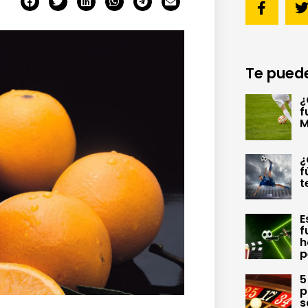
Te puede
¿
f
M
¿
f
t
E
f
h
p
5
p
s