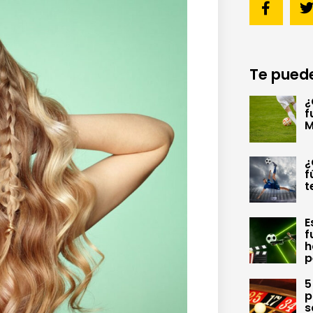
Te puede
¿
f
M
¿
f
t
E
f
h
p
5
p
s