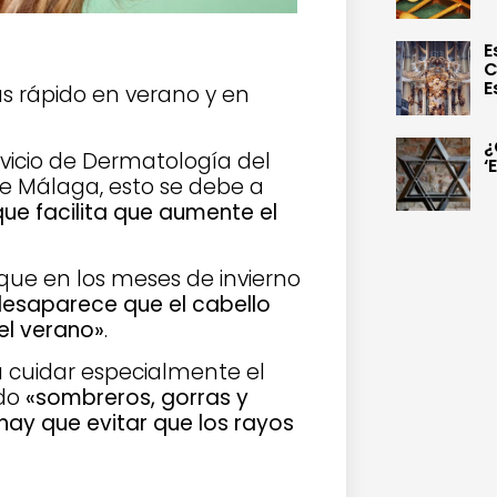
E
C
E
s rápido en verano y en
¿
rvicio de Dermatología del
‘
 de Málaga, esto se debe a
ue facilita que aumente el
que en los meses de invierno
esaparece que el cabello
el verano»
.
a cuidar especialmente el
ndo
«sombreros, gorras y
hay que evitar que los rayos