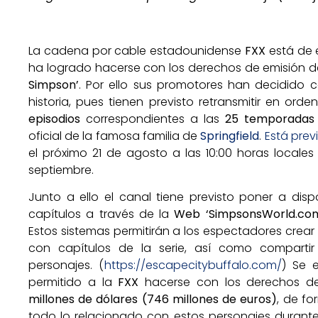
La cadena por cable estadounidense
FXX
está de 
ha logrado hacerse con los derechos de emisión de 
Simpson’
. Por ello sus promotores han decidido 
historia, pues tienen previsto retransmitir en ord
episodios
correspondientes a las
25 temporadas 
oficial de la famosa familia de
Springfield
.
Está prev
el próximo 21 de agosto a las 10:00 horas locales
septiembre.
Junto a ello el canal tiene previsto poner a disp
capítulos a través de la
Web
‘SimpsonsWorld.co
Estos sistemas permitirán a los espectadores crear 
con capítulos de la serie, así como compartir
personajes. (
https://escapecitybuffalo.com/
) Se 
permitido a la
FXX
hacerse con los derechos d
millones de dólares (746 millones de euros)
, de f
todo lo relacionado con estos personajes durante 