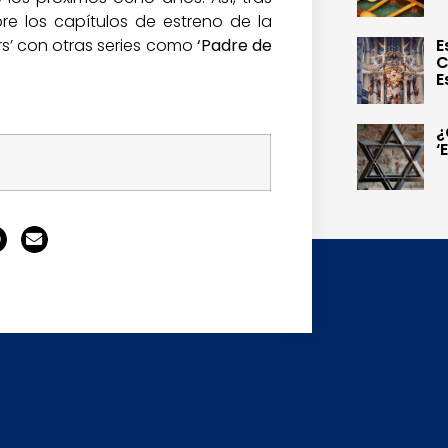
re los capítulos de estreno de la
E
rs’ con otras series como
‘Padre de
C
E
¿
‘