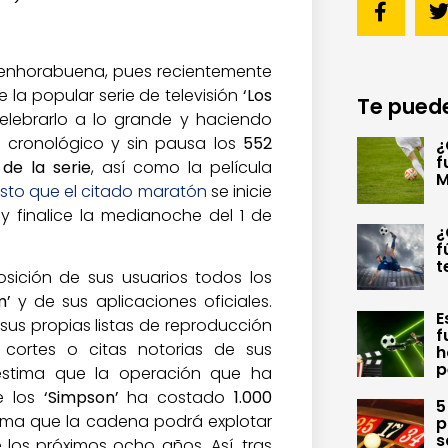
enhorabuena, pues recientemente
la popular serie de televisión
‘Los
Te puede
celebrarlo a lo grande y haciendo
en cronológico y sin pausa los
552
¿
f
de la serie
, así como la película
M
isto que el citado maratón
se inicie
 y finalice la medianoche del 1 de
¿
f
t
osición de sus usuarios todos los
m’
y de sus aplicaciones oficiales.
E
sus propias listas de reproducción
f
 cortes o citas notorias de sus
h
p
estima que la operación que ha
e los
‘Simpson’
ha costado
1.000
5
orma que la cadena podrá explotar
p
s
los próximos ocho años. Así, tras