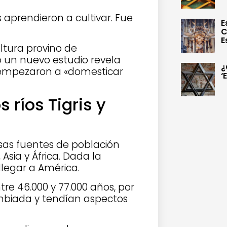
aprendieron a cultivar. Fue
E
C
E
ultura provino de
ro un nuevo estudio revela
¿
empezaron a «domesticar
‘
s ríos Tigris y
rsas fuentes de población
 Asia y África. Dada la
legar a América.
re 46.000 y 77.000 años, por
mbiada y tendían aspectos