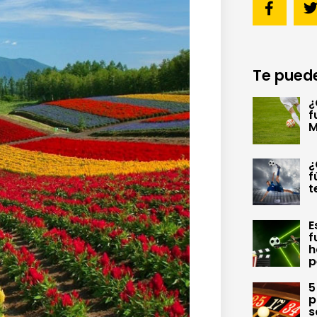
Te puede
¿
f
M
¿
f
t
E
f
h
p
5
p
s