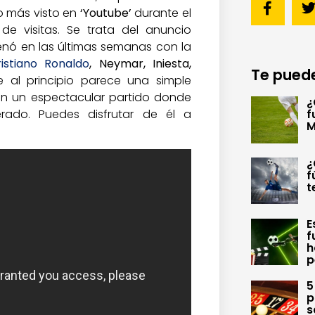
o más visto en
‘Youtube’
durante el
e visitas. Se trata del anuncio
enó en las últimas semanas con la
istiano Ronaldo
, Neymar, Iniesta,
Te puede
e al principio parece una simple
en un espectacular partido donde
¿
erado. Puedes disfrutar de él a
f
M
¿
f
t
E
f
h
p
5
p
s