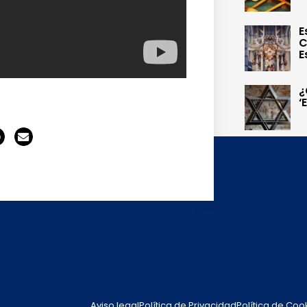
E
C
E
¿
‘
Aviso legal
Política de Privacidad
Política de Coo