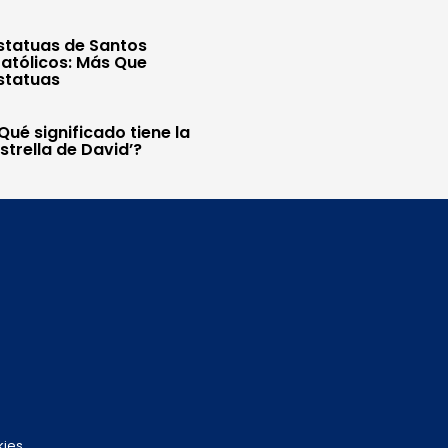
statuas de Santos
atólicos: Más Que
statuas
Qué significado tiene la
Estrella de David’?
kies