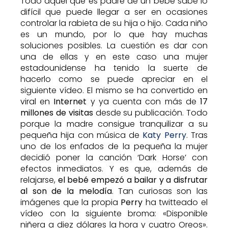
Todo aquel que es padre de un bebé sabe lo
difícil que puede llegar a ser en ocasiones
controlar la rabieta de su hija o hijo. Cada niño
es un mundo, por lo que hay muchas
soluciones posibles. La cuestión es dar con
una de ellas y en este caso una mujer
estadounidense ha tenido la suerte de
hacerlo como se puede apreciar en el
siguiente vídeo. El mismo se ha convertido en
viral en
Internet
y ya cuenta con más de
17
millones de visitas
desde su publicación. Todo
porque la madre consigue tranquilizar a su
pequeña hija con música de
Katy Perry
. Tras
uno de los enfados de la pequeña la mujer
decidió poner la canción ‘Dark Horse’ con
efectos inmediatos. Y es que, además de
relajarse,
el bebé empezó a bailar y a disfrutar
al son de la melodía
. Tan curiosas son las
imágenes que la propia
Perry
ha twitteado el
vídeo con la siguiente broma: «Disponible
niñera a diez dólares la hora y cuatro Oreos».