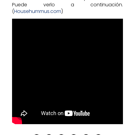
Puede verlo a continuación.
(
Househummus.com
)