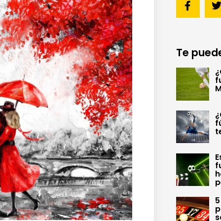
Te puede
¿
f
M
¿
f
t
E
f
h
p
5
p
s