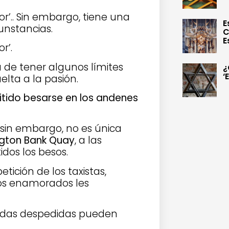
or’.. Sin embargo, tiene una
E
unstancias.
C
E
r’.
a de tener algunos límites
¿
‘
elta a la pasión.
tido besarse en los andenes
sin embargo, no es única
gton Bank Quay
, a las
dos los besos.
tición de los taxistas,
los enamorados les
adas despedidas pueden