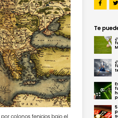
Te puede
¿
f
M
¿
f
t
E
f
h
p
5
p
 por colonos fenicios bajo el
s