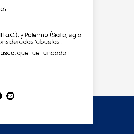
II a.C.); y
Palermo
(Sicilia, siglo
consideradas ‘abuelas’.
asco
, que fue fundada