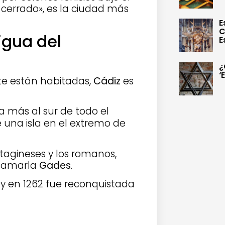
 cerrado», es la ciudad más
E
C
igua del
E
¿
‘
e están habitadas,
Cádiz
es
 más al sur de todo el
una isla en el extremo de
rtagineses y los romanos,
llamarla
Gades
.
, y en 1262 fue reconquistada