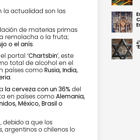
 la actualidad son las
E
C
E
tilación de materias primas
 la remolacha o la fruta;
¿
ujo o el anís
.
‘
el portal
‘Chartsbin’
, este
o total de alcohol en el
en países como
Rusia, India,
eria
.
ra
la cerveza con un 36%
del
ita en países como
Alemania,
nidos, México, Brasil o
)
, debido a que los
s, argentinos o chilenos lo