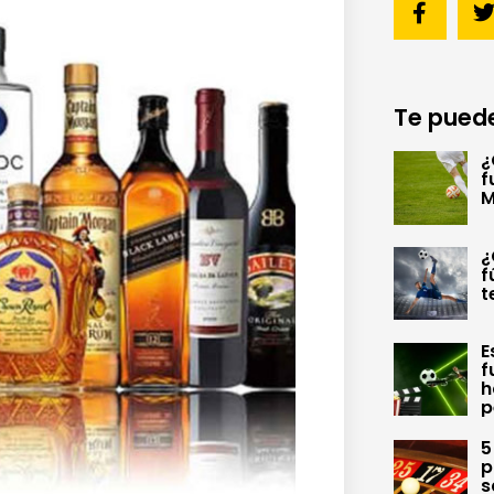
Te puede
¿
f
M
¿
f
t
E
f
h
p
5
p
s