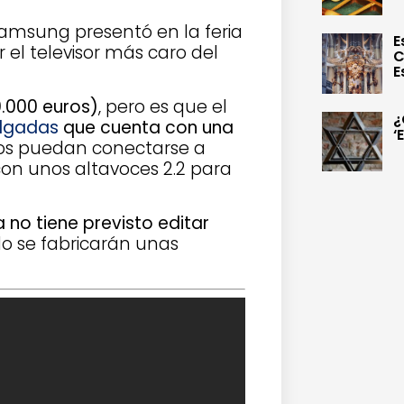
 Samsung presentó en la feria
E
 el televisor más caro del
C
E
0.000 euros)
, pero es que el
¿
ulgadas
que cuenta con una
‘
ios puedan conectarse a
 con unos altavoces 2.2 para
no tiene previsto editar
olo se fabricarán unas