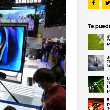
Te puede
¿
f
M
¿
f
t
E
f
h
p
5
p
s