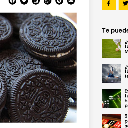
Te puede
¿
f
M
¿
f
t
E
f
h
p
5
p
s