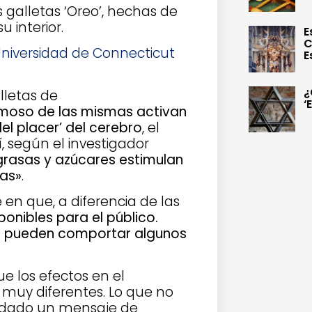
as galletas ‘Oreo’, hechas de
u interior.
E
C
 Universidad de Connecticut
E
¿
lletas de
‘
emoso de las mismas activan
el placer’ del cerebro
, el
, según el investigador
 grasas y azúcares estimulan
gas»
.
e en que, a diferencia de las
ponibles para el público.
es pueden comportar algunos
e los efectos en el
 muy diferentes. Lo que no
ndado un mensaje de