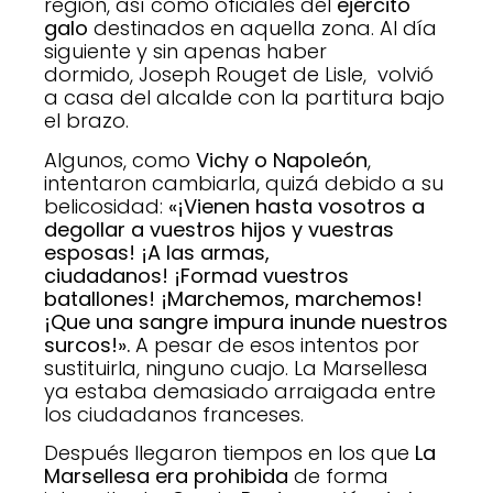
región, así como oficiales del
ejército
galo
destinados en aquella zona. Al día
siguiente y sin apenas haber
dormido, Joseph Rouget de Lisle, volvió
a casa del alcalde con la partitura bajo
el brazo.
Algunos, como
Vichy o Napoleón
,
intentaron cambiarla, quizá debido a su
belicosidad:
«¡Vienen hasta vosotros a
degollar a vuestros hijos y vuestras
esposas!
¡A las armas,
ciudadanos!
¡Formad vuestros
batallones! ¡Marchemos, marchemos!
¡Que una sangre impura inunde nuestros
surcos!».
A pesar de esos intentos por
sustituirla, ninguno cuajo. La Marsellesa
ya estaba demasiado arraigada entre
los ciudadanos franceses.
Después llegaron tiempos en los que
La
Marsellesa era prohibida
de forma