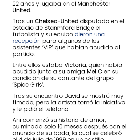
22 años y jugaba en el
Manchester
United
.
Tras un
Chelsea-United
disputado en el
estadio de
Stanmford Bridge
el
futbolista y su equipo
dieron una
recepción
para algunos de los
asistentes ‘VIP’ que habían acudido al
partido.
Entre ellos estaba
Victoria
, quien había
acudido junto a su amiga
Mel C
en su
condición de su cantante del grupo
‘Spice Girls’.
Tras su encuentro
David
se mostró muy
tímodo, pero la artista tomó la iniciativa
y le pidió el teléfono.
Ahí comenzó su historia de amor,
culminada solo 10 meses después con el
anuncio de su boda, la cual se celebró
el
4 de julio de 1999
en un castillo