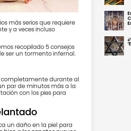
E
C
cios más serios que requiere
E
te y a veces incluso
¿
‘
 hemos recopilado 5 consejos
de ser un tormento infernal.
e completamente durante al
un par de minutos más a la
tación con los pies para
elantado
a un daño en la piel para