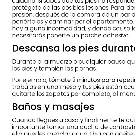
cuidarla. Si sabes que
tus pies no responde
protégete de las posibles lesiones. Para ide
presión, después de la compra de un par 
ponértelos y caminar por el apartamento. E
hay alguna incomodidad, y donde cause l
necesitarás ponerte un parche adhesivo.
Descansa los pies durante
Durante el almuerzo o cualquier pausa qu
los pies y también las piernas.
Por ejemplo,
tómate 2 minutos para repetir
trabajas en una mesa y tus pies están ocu
quitarte los zapatos por completo, al men
Baños y masajes
Cuando llegues a casa y finalmente te quit
importante tomar una ducha de contraste 
ello puedes mezclar agua tibia con aceite 