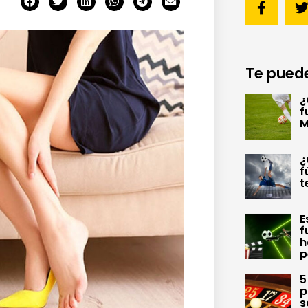
Te puede
¿
f
M
¿
f
t
E
f
h
p
5
p
s