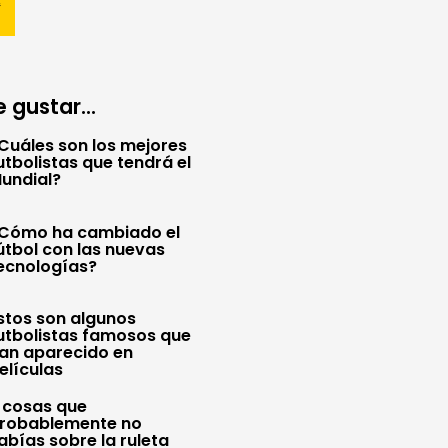
 gustar...
Cuáles son los mejores
utbolistas que tendrá el
undial?
Cómo ha cambiado el
útbol con las nuevas
ecnologías?
stos son algunos
utbolistas famosos que
an aparecido en
elículas
 cosas que
robablemente no
abías sobre la ruleta