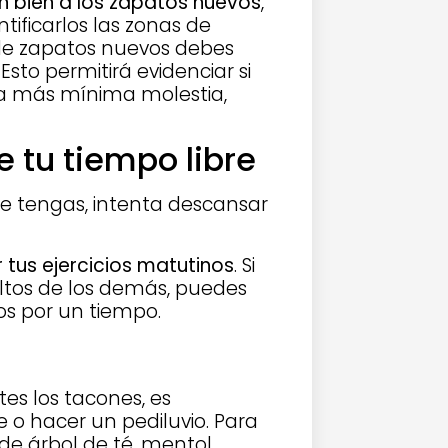
n bien a los zapatos nuevos
,
ntificarlos las zonas de
de zapatos nuevos debes
sto permitirá evidenciar si
a más mínima molestia,
 tu tiempo libre
e tengas, intenta descansar
 tus ejercicios matutinos
. Si
ltos de los demás, puedes
os por un tiempo.
es los tacones, es
o hacer un pediluvio. Para
de árbol de té, mentol,