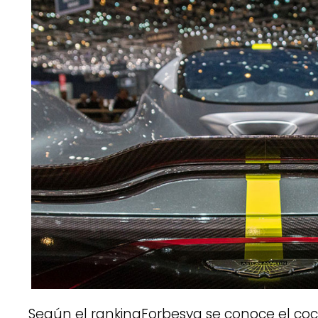
Según el rankingForbesya se conoce el c