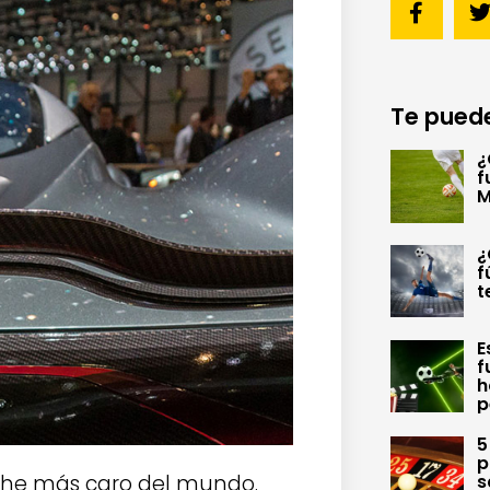
Te puede
¿
f
M
¿
f
t
E
f
h
p
5
p
oche más caro del mundo.
s