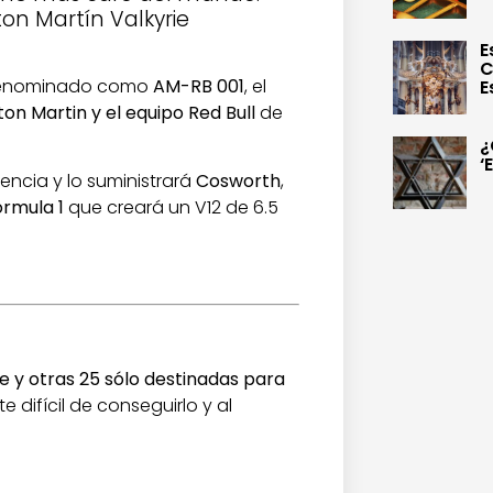
ton Martín Valkyrie
E
C
a denominado como
AM-RB 001
, el
E
ton Martin y el equipo Red Bull
de
¿
‘
encia y lo suministrará
Cosworth
,
órmula 1
que creará un V12 de 6.5
le y otras 25 sólo destinadas para
e difícil de conseguirlo y al