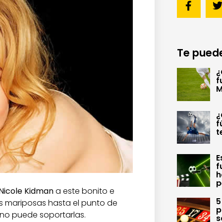
Te puede
¿
f
M
¿
f
t
E
f
h
p
Nicole Kidman
a este bonito e
5
as mariposas hasta el punto de
p
 no puede soportarlas.
s