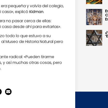
 era pequeña y volvía del colegio,
E
 casa», explicó
Kidman
.
C
E
para no pasar cerca de ellas:
i casa desde ahí para evitarlas».
¿
zo todo lo que estuvo a su
‘
i al Museo de Historia Natural pero
nte radical: «Pueden tirarme
 y así muchas otras cosas, pero
»
.