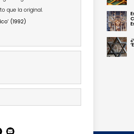
 que la original.
E
C
ico’ (1992)
E
¿
‘