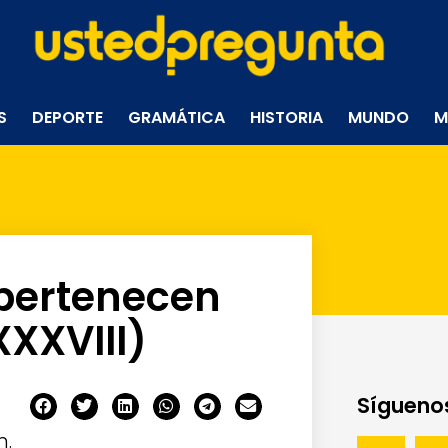
S
DEPORTE
GRAMÁTICA
HISTORIA
MUNDO
M
 pertenecen
XXVIII)
Síguenos
n.