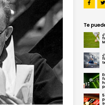
Te puede
¿
f
M
¿
f
t
E
f
h
p
5
p
s