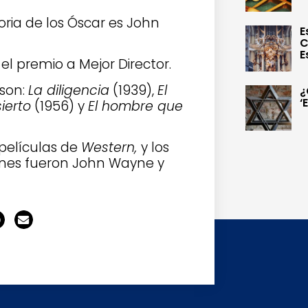
oria de los Óscar es John
E
C
E
el premio a Mejor Director.
 son:
La diligencia
(1939),
El
¿
‘
ierto
(1956) y
El hombre que
 películas de
Western,
y los
ones fueron John Wayne y