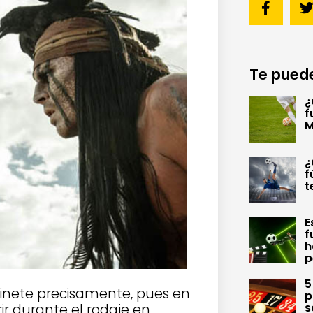
Te puede
¿
f
M
¿
f
t
E
f
h
p
5
inete precisamente, pues en
p
s
ir durante el rodaje en