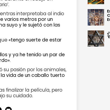
rio’.
E
ntras interpretaba al indio
C
e varios metros por un
E
a suyo y le sujetó con las
¿
‘
 que
«tengo suerte de estar
los y ya he tenido un par de
ordo»
.
 su pasión por los animales,
 la vida de un caballo tuerto
s finalizar la película, pero
jo su cuidado.