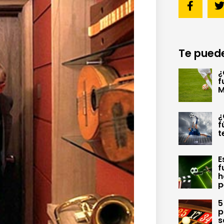
Te puede
¿
f
M
¿
f
t
E
f
h
p
5
p
s