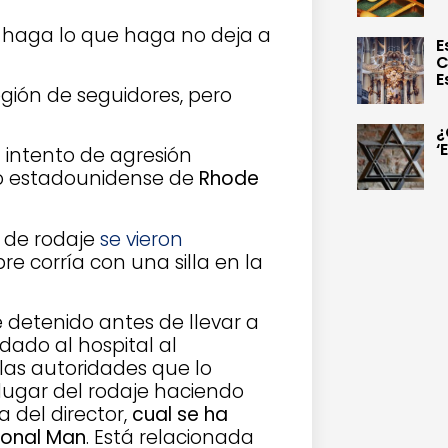
e haga lo que haga no deja a
E
C
E
gión de seguidores, pero
¿
‘
 intento de agresión
do estadounidense de
Rhode
t de rodaje
se vieron
e corría con una silla en la
e detenido antes de llevar a
ado al hospital al
las autoridades que lo
lugar del rodaje haciendo
 del director,
cual se ha
ional Man
. Está relacionada