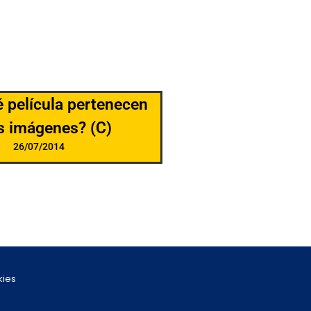
é película pertenecen
s imágenes? (C)
26/07/2014
kies