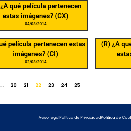
 ¿A qué película pertenecen
estas imágenes? (CX)
04/08/2014
ué película pertenecen estas
(R) ¿A qu
imágenes? (CI)
esta
02/08/2014
…
20
21
22
23
24
25
Aviso legal
Política de Privacidad
Política de Coo