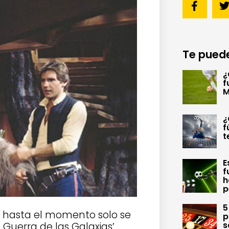
Te puede
¿
f
M
¿
f
t
E
f
h
p
5
 hasta el momento solo se
p
s
 Guerra de las Galaxias’.