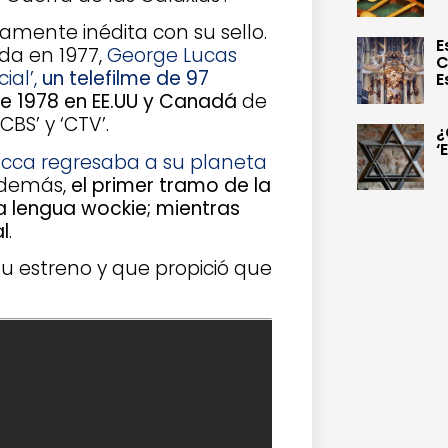
camente inédita con su sello.
E
ada en 1977,
George Lucas
C
ial’,
un telefilme de 97
E
de 1978 en EE.UU y Canadá
de
CBS’ y ‘CTV’.
¿
‘
cca regresaba a su planeta
Además,
el primer tramo de la
a lengua wockie; mientras
l
.
u estreno y que propició que