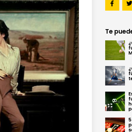
Te puede
¿
f
M
¿
f
t
E
f
h
p
5
p
s