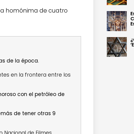
vela homónima de cuatro
E
C
E
¿
‘
las de la época
.
tes en la frontera entre los
amoroso con el petróleo de
emás de tener otras 9
ro Nacional de Filmes