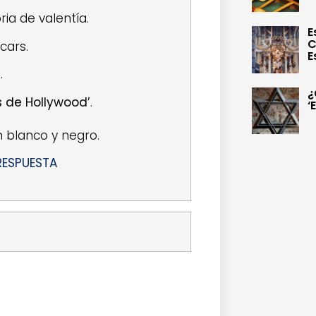
ia de valentía.
E
C
cars.
E
.
¿
s de Hollywood’
.
‘
n blanco y negro.
RESPUESTA