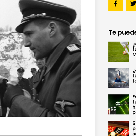
Te puede
¿
f
M
¿
f
t
E
f
h
p
5
p
s