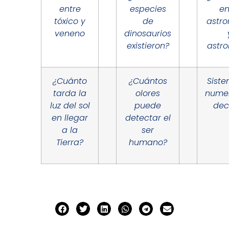
entre
especies
en
tóxico y
de
astr
veneno
dinosaurios
existieron?
astro
¿Cuánto
¿Cuántos
Sist
tarda la
olores
nume
luz del sol
puede
dec
en llegar
detectar el
a la
ser
Tierra?
humano?