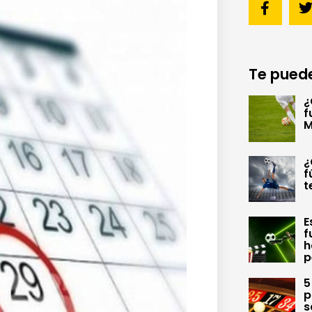
Te puede
¿
f
M
¿
f
t
E
f
h
p
5
p
s