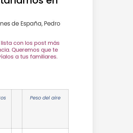
staríamos en
ones de España, Pedro
ista con los post más
ncia. Queremos que te
íalos a tus familiares.
tos
Peso del aire