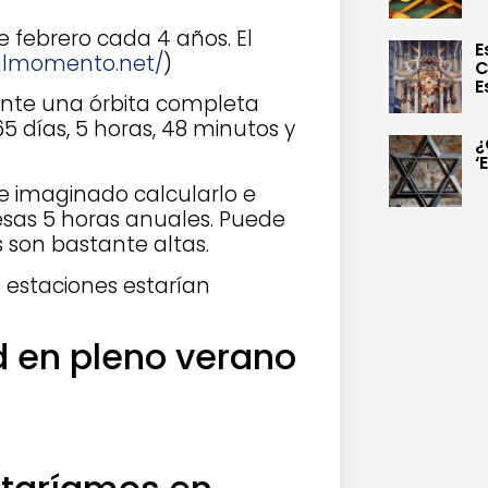
 febrero cada 4 años. El
E
/almomento.net/
)
C
E
ante una órbita completa
5 días, 5 horas, 48 minutos y
¿
‘
se imaginado calcularlo e
esas 5 horas anuales. Puede
 son bastante altas.
s estaciones estarían
 en pleno verano