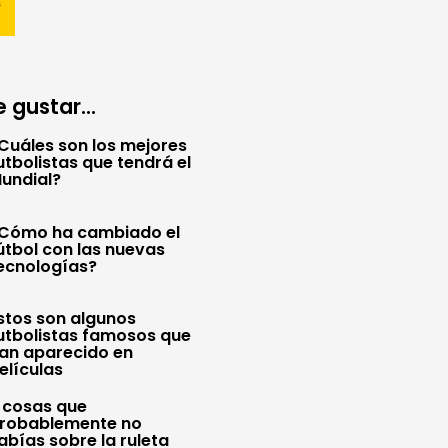
 gustar...
Cuáles son los mejores
utbolistas que tendrá el
undial?
Cómo ha cambiado el
útbol con las nuevas
ecnologías?
stos son algunos
utbolistas famosos que
an aparecido en
elículas
 cosas que
robablemente no
abías sobre la ruleta