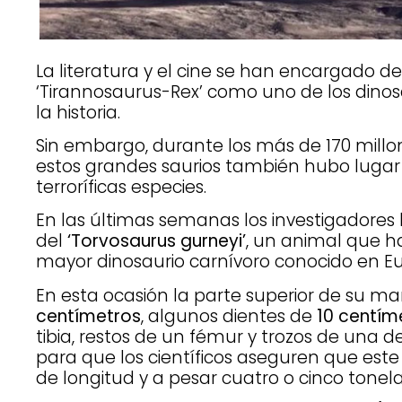
La literatura y el cine se han encargado de 
‘Tirannosaurus-Rex’ como uno de los dino
la historia.
Sin embargo, durante los más de 170 millo
estos grandes saurios también hubo lugar 
terroríficas especies.
En las últimas semanas
los investigadore
del
‘Torvosaurus gurneyi’
, un animal que h
mayor dinosaurio carnívoro conocido en E
En esta ocasión la parte superior de su m
centímetros
, algunos dientes de
10 centím
tibia, restos de un fémur y trozos de una d
para que los científicos aseguren que este
de longitud y a pesar cuatro o cinco tonel