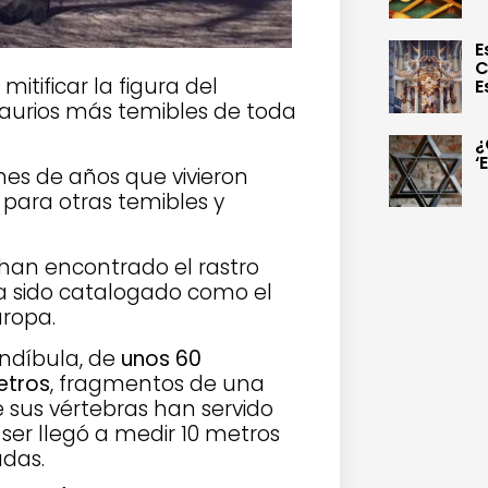
E
C
mitificar la figura del
E
saurios más temibles de toda
¿
‘
nes de años que vivieron
para otras temibles y
s han encontrado
el rastro
a sido catalogado como el
uropa.
andíbula, de
unos 60
etros
, fragmentos de una
e sus vértebras han servido
 ser llegó a medir 10 metros
adas.