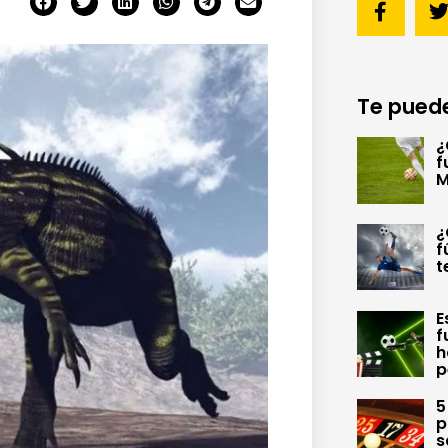
Te puede
¿
f
M
¿
f
t
E
f
h
p
5
p
s