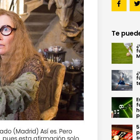
Te puede
¿
f
M
¿
f
t
E
f
h
p
5
do (Madrid) Así es. Pero
p
s
pues esta afirmación solo