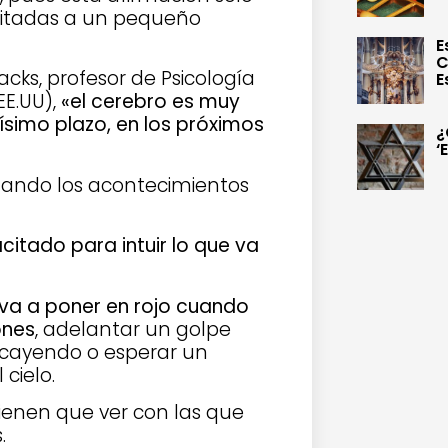
imitadas a un pequeño
E
C
acks, profesor de Psicología
E
EE.UU),
«el cerebro es muy
ísimo plazo, en los próximos
¿
‘
cuando los acontecimientos
itado para intuir lo que va
va a poner en rojo cuando
ones
, adelantar un golpe
 cayendo o esperar un
cielo.
ienen que ver con las que
.