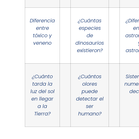
Diferencia
¿Cuántas
¿Dife
entre
especies
en
tóxico y
de
astr
veneno
dinosaurios
existieron?
astro
¿Cuánto
¿Cuántos
Sist
tarda la
olores
nume
luz del sol
puede
dec
en llegar
detectar el
a la
ser
Tierra?
humano?