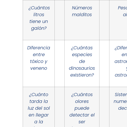
¿Cuántos
Números
Pes
litros
malditos
a
tiene un
galón?
Diferencia
¿Cuántas
¿Dife
entre
especies
en
tóxico y
de
astr
veneno
dinosaurios
existieron?
astro
¿Cuánto
¿Cuántos
Sist
tarda la
olores
nume
luz del sol
puede
dec
en llegar
detectar el
a la
ser