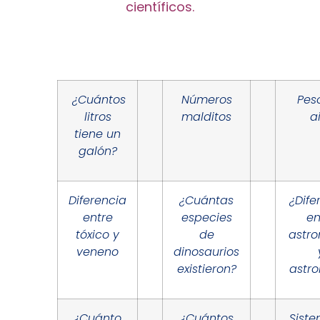
científicos.
¿Cuántos
Números
Pes
litros
malditos
a
tiene un
galón?
Diferencia
¿Cuántas
¿Dife
entre
especies
en
tóxico y
de
astr
veneno
dinosaurios
existieron?
astro
¿Cuánto
¿Cuántos
Sist