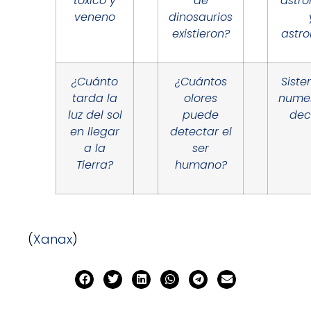
tóxico y
de
astr
veneno
dinosaurios
existieron?
astro
¿Cuánto
¿Cuántos
Sist
tarda la
olores
nume
luz del sol
puede
dec
en llegar
detectar el
a la
ser
Tierra?
humano?
(
Xanax
)